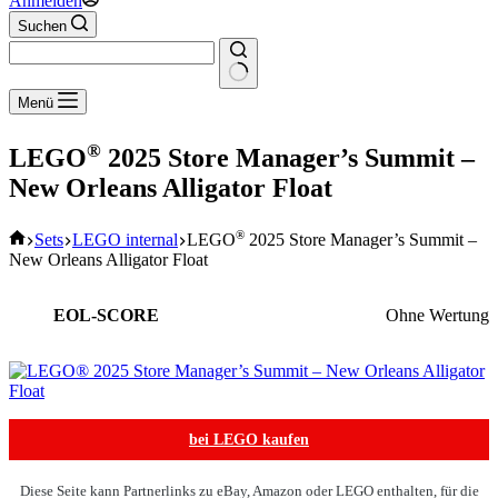
Anmelden
Suchen
Keine
Menü
Ergebnisse
®
LEGO
2025 Store Manager’s Summit –
New Orleans Alligator Float
Start
®
Sets
LEGO internal
LEGO
2025 Store Manager’s Summit –
New Orleans Alligator Float
EOL-SCORE
Ohne Wertung
bei LEGO kaufen
Diese Seite kann Partnerlinks zu eBay, Amazon oder LEGO enthalten, für die