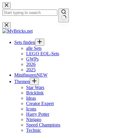
Zum
Inhalt
springen
Keine
Ergebnisse
Sets finden
alle Sets
LEGO EOL-Sets
GWPs
2026
2025
Minifiguren
NEW
Themen
Star Wars
Bricklink
Ideas
Creator Expert
Icons
Harry Potter
Ninjago
Speed Champions
Technic