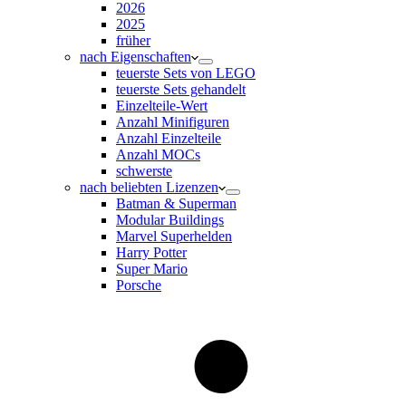
2026
2025
früher
nach Eigenschaften
teuerste Sets von LEGO
teuerste Sets gehandelt
Einzelteile-Wert
Anzahl Minifiguren
Anzahl Einzelteile
Anzahl MOCs
schwerste
nach beliebten Lizenzen
Batman & Superman
Modular Buildings
Marvel Superhelden
Harry Potter
Super Mario
Porsche