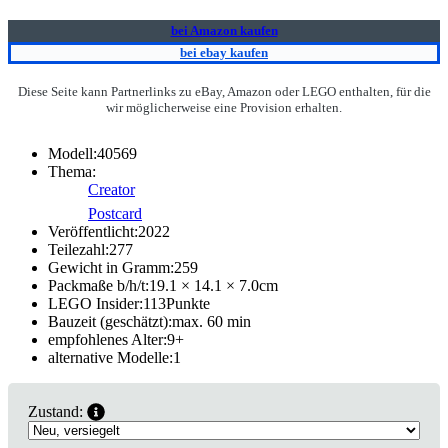
bei Amazon kaufen
bei ebay kaufen
Diese Seite kann Partnerlinks zu eBay, Amazon oder LEGO enthalten, für die
wir möglicherweise eine Provision erhalten.
Modell:
40569
Thema:
Creator
Postcard
Veröffentlicht:
2022
Teilezahl:
277
Gewicht in Gramm:
259
Packmaße b/h/t:
19.1 × 14.1 × 7.0
cm
LEGO Insider:
113
Punkte
Bauzeit (geschätzt):
max. 60 min
empfohlenes Alter:
9
+
alternative Modelle:
1
Zustand: