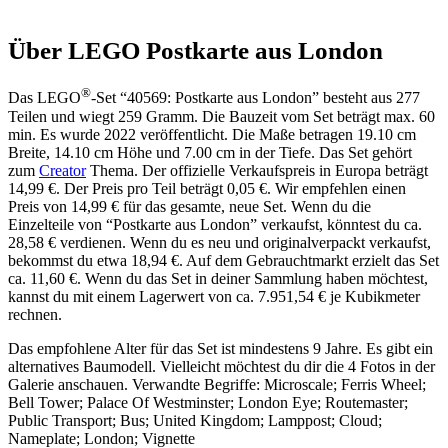
Über LEGO Postkarte aus London
®
Das LEGO
-Set “40569: Postkarte aus London” besteht aus 277
Teilen und wiegt 259 Gramm. Die Bauzeit vom Set beträgt max. 60
min. Es wurde 2022 veröffentlicht. Die Maße betragen 19.10 cm
Breite, 14.10 cm Höhe und 7.00 cm in der Tiefe. Das Set gehört
zum
Creator
Thema. Der offizielle Verkaufspreis in Europa beträgt
14,99 €. Der Preis pro Teil beträgt 0,05 €. Wir empfehlen einen
Preis von 14,99 € für das gesamte, neue Set. Wenn du die
Einzelteile von “Postkarte aus London” verkaufst, könntest du ca.
28,58 € verdienen. Wenn du es neu und originalverpackt verkaufst,
bekommst du etwa 18,94 €. Auf dem Gebrauchtmarkt erzielt das Set
ca. 11,60 €. Wenn du das Set in deiner Sammlung haben möchtest,
kannst du mit einem Lagerwert von ca. 7.951,54 € je Kubikmeter
rechnen.
Das empfohlene Alter für das Set ist mindestens 9 Jahre. Es gibt ein
alternatives Baumodell. Vielleicht möchtest du dir die 4 Fotos in der
Galerie anschauen. Verwandte Begriffe: Microscale; Ferris Wheel;
Bell Tower; Palace Of Westminster; London Eye; Routemaster;
Public Transport; Bus; United Kingdom; Lamppost; Cloud;
Nameplate; London; Vignette