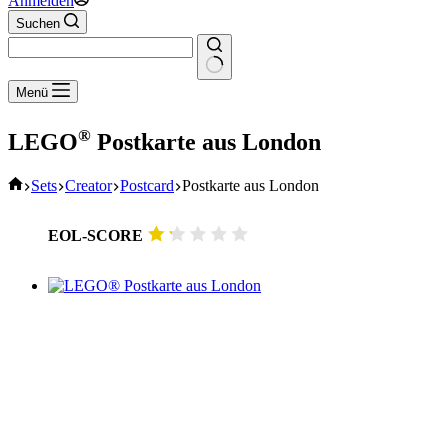
Anmelden
Suchen
Keine
Menü
Ergebnisse
®
LEGO
Postkarte aus London
Start
Sets
Creator
Postcard
Postkarte aus London
EOL-SCORE