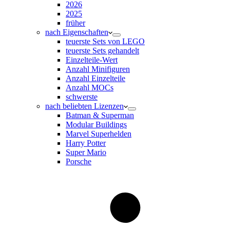
2026
2025
früher
nach Eigenschaften
teuerste Sets von LEGO
teuerste Sets gehandelt
Einzelteile-Wert
Anzahl Minifiguren
Anzahl Einzelteile
Anzahl MOCs
schwerste
nach beliebten Lizenzen
Batman & Superman
Modular Buildings
Marvel Superhelden
Harry Potter
Super Mario
Porsche