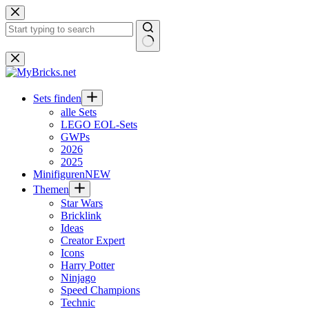
Zum
Inhalt
springen
Keine
Ergebnisse
Sets finden
alle Sets
LEGO EOL-Sets
GWPs
2026
2025
Minifiguren
NEW
Themen
Star Wars
Bricklink
Ideas
Creator Expert
Icons
Harry Potter
Ninjago
Speed Champions
Technic