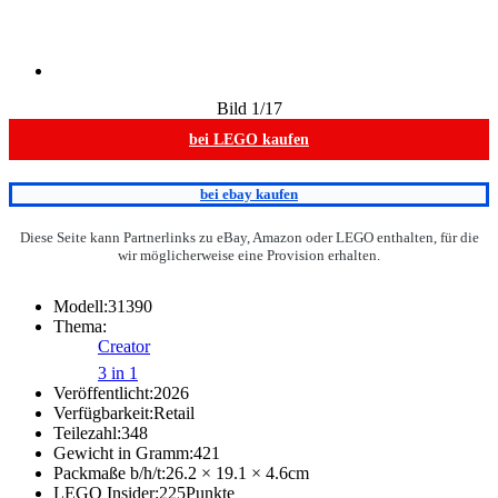
Bild
1
/17
bei LEGO kaufen
bei ebay kaufen
Diese Seite kann Partnerlinks zu eBay, Amazon oder LEGO enthalten, für die
wir möglicherweise eine Provision erhalten.
Modell:
31390
Thema:
Creator
3 in 1
Veröffentlicht:
2026
Verfügbarkeit:
Retail
Teilezahl:
348
Gewicht in Gramm:
421
Packmaße b/h/t:
26.2 × 19.1 × 4.6
cm
LEGO Insider:
225
Punkte