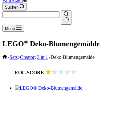
Anmelden
Suchen
Keine
Menü
Ergebnisse
®
LEGO
Deko-Blumengemälde
Start
Sets
Creator
3 in 1
Deko-Blumengemälde
EOL-SCORE