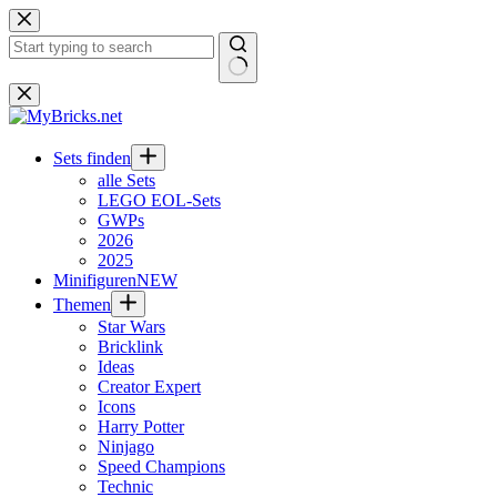
Zum
Inhalt
springen
Keine
Ergebnisse
Sets finden
alle Sets
LEGO EOL-Sets
GWPs
2026
2025
Minifiguren
NEW
Themen
Star Wars
Bricklink
Ideas
Creator Expert
Icons
Harry Potter
Ninjago
Speed Champions
Technic