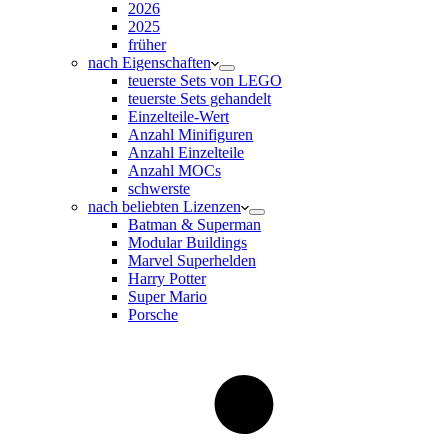
2026
2025
früher
nach Eigenschaften
teuerste Sets von LEGO
teuerste Sets gehandelt
Einzelteile-Wert
Anzahl Minifiguren
Anzahl Einzelteile
Anzahl MOCs
schwerste
nach beliebten Lizenzen
Batman & Superman
Modular Buildings
Marvel Superhelden
Harry Potter
Super Mario
Porsche