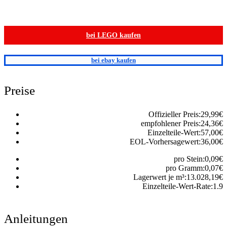
bei LEGO kaufen
bei ebay kaufen
Preise
Offizieller Preis:
29,99
€
empfohlener Preis:
24,36
€
Einzelteile-Wert:
57,00
€
EOL-Vorhersagewert:
36,00
€
pro Stein:
0,09
€
pro Gramm:
0,07
€
Lagerwert je m³:
13.028,19
€
Einzelteile-Wert-Rate:
1.9
Anleitungen