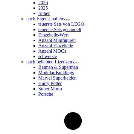
2026
2025
früher
nach Eigenschaften
teuerste Sets von LEGO
teuerste Sets gehandelt
Einzelteile-Wert
Anzahl Minifiguren
Anzahl Einzelteile
Anzahl MOCs
schwerste
nach beliebten Lizenzen
Batman & Superman
Modular Buildings
Marvel Superhelden
Harry Potter
Super Mario
Porsche