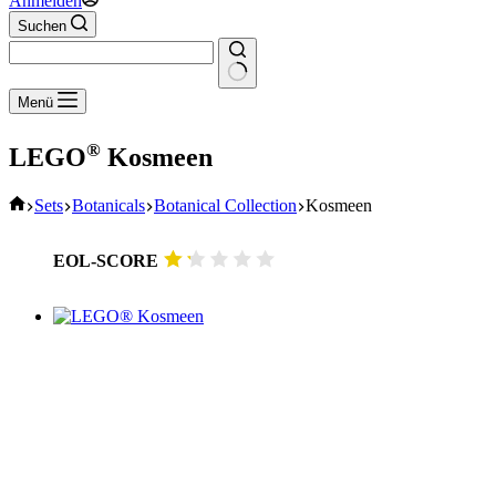
Anmelden
Suchen
Keine
Menü
Ergebnisse
®
LEGO
Kosmeen
Start
Sets
Botanicals
Botanical Collection
Kosmeen
EOL-SCORE