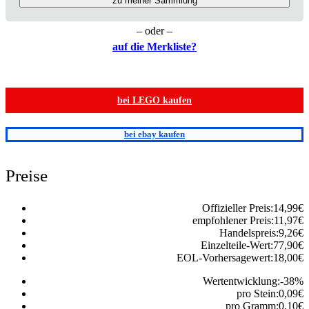
zu meiner Sammlung
– oder –
auf die Merkliste?
bei LEGO kaufen
bei ebay kaufen
Preise
Offizieller Preis:
14,99
€
empfohlener Preis:
11,97
€
Handelspreis:
9,26
€
Einzelteile-Wert:
77,90
€
EOL-Vorhersagewert:
18,00
€
Wertentwicklung:
-38
%
pro Stein:
0,09
€
pro Gramm:
0,10
€