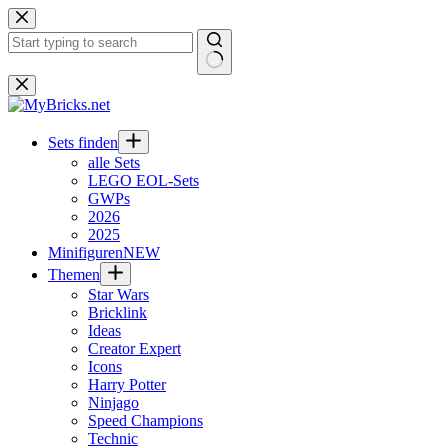
Zum
Inhalt
springen
Keine
Ergebnisse
Sets finden
alle Sets
LEGO EOL-Sets
GWPs
2026
2025
Minifiguren
NEW
Themen
Star Wars
Bricklink
Ideas
Creator Expert
Icons
Harry Potter
Ninjago
Speed Champions
Technic