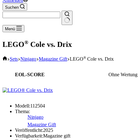
Anmelden
Suchen
Keine
Menü
Ergebnisse
®
LEGO
Cole vs. Drix
Start
®
Sets
Ninjago
Magazine Gift
LEGO
Cole vs. Drix
EOL-SCORE
Ohne Wertung
Modell:
112504
Thema:
Ninjago
Magazine Gift
Veröffentlicht:
2025
Verfügbarkeit:
Magazine gift