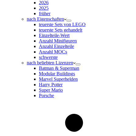
2026
2025
früher
nach Eigenschaften
teuerste Sets von LEGO
teuerste Sets gehandelt
Einzelteile-Wert
Anzahl Minifiguren
Anzahl Einzelteile
Anzahl MOCs
schwerste
nach beliebten Lizenzen
Batman & Superman
Modular Buildings
Marvel Superhelden
Harry Potter
Super Mario
Porsche