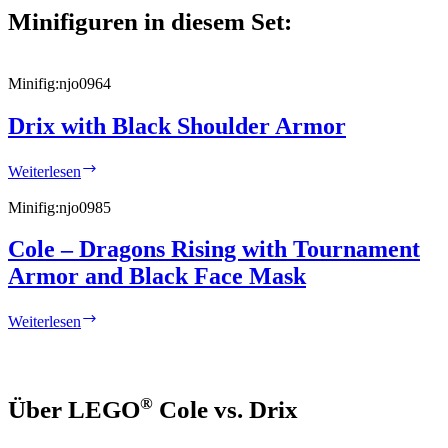
Minifiguren in diesem Set:
Minifig:
njo0964
Drix with Black Shoulder Armor
Drix
Weiterlesen
with
Black
Minifig:
njo0985
Shoulder
Armor
Cole – Dragons Rising with Tournament
Armor and Black Face Mask
Cole
Weiterlesen
–
Dragons
Rising
with
®
Über LEGO
Cole vs. Drix
Tournament
Armor
and