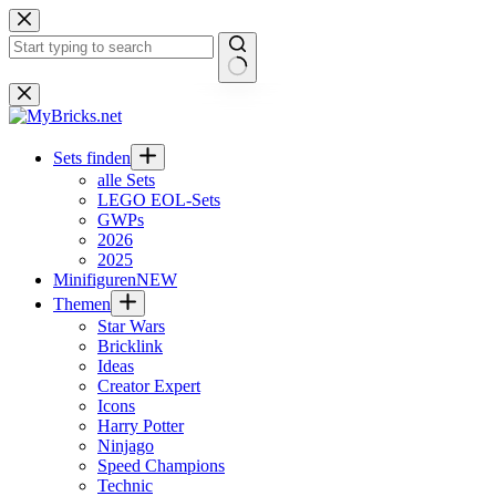
Zum
Inhalt
springen
Keine
Ergebnisse
Sets finden
alle Sets
LEGO EOL-Sets
GWPs
2026
2025
Minifiguren
NEW
Themen
Star Wars
Bricklink
Ideas
Creator Expert
Icons
Harry Potter
Ninjago
Speed Champions
Technic