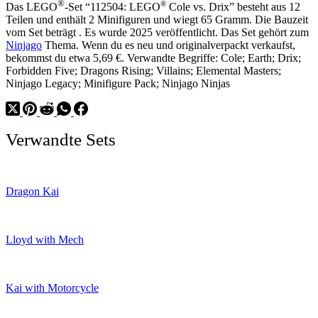
®
®
Das LEGO
-Set “112504: LEGO
Cole vs. Drix” besteht aus 12
Black
Teilen und enthält 2 Minifiguren und wiegt 65 Gramm. Die Bauzeit
Face
vom Set beträgt . Es wurde 2025 veröffentlicht. Das Set gehört zum
Mask
Ninjago
Thema. Wenn du es neu und originalverpackt verkaufst,
bekommst du etwa 5,69 €. Verwandte Begriffe: Cole; Earth; Drix;
Forbidden Five; Dragons Rising; Villains; Elemental Masters;
Ninjago Legacy; Minifigure Pack; Ninjago Ninjas
Verwandte Sets
Dragon Kai
Lloyd with Mech
Kai with Motorcycle