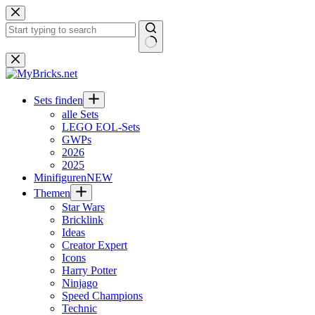
Zum
Inhalt
springen
Keine
Ergebnisse
Sets finden
alle Sets
LEGO EOL-Sets
GWPs
2026
2025
Minifiguren
NEW
Themen
Star Wars
Bricklink
Ideas
Creator Expert
Icons
Harry Potter
Ninjago
Speed Champions
Technic