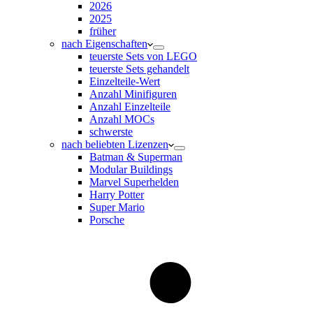
2026
2025
früher
nach Eigenschaften
teuerste Sets von LEGO
teuerste Sets gehandelt
Einzelteile-Wert
Anzahl Minifiguren
Anzahl Einzelteile
Anzahl MOCs
schwerste
nach beliebten Lizenzen
Batman & Superman
Modular Buildings
Marvel Superhelden
Harry Potter
Super Mario
Porsche