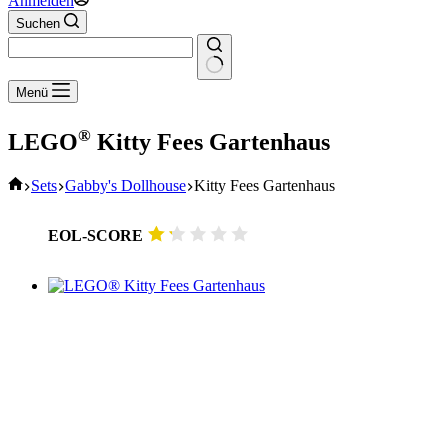
Anmelden
Suchen
Keine
Menü
Ergebnisse
®
LEGO
Kitty Fees Gartenhaus
Start
Sets
Gabby's Dollhouse
Kitty Fees Gartenhaus
EOL-SCORE