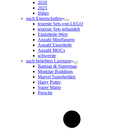
2026
2025
früher
nach Eigenschaften
teuerste Sets von LEGO
teuerste Sets gehandelt
Einzelteile-Wert
Anzahl Minifiguren
Anzahl Einzelteile
Anzahl MOCs
schwerste
nach beliebten Lizenzen
Batman & Superman
Modular Buildings
Marvel Superhelden
Harry Potter
Super Mario
Porsche