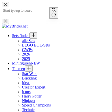
Zum
Inhalt
springen
Keine
Ergebnisse
Sets finden
alle Sets
LEGO EOL-Sets
GWPs
2026
2025
Minifiguren
NEW
Themen
Star Wars
Bricklink
Ideas
Creator Expert
Icons
Harry Potter
Ninjago
Speed Champions
Technic