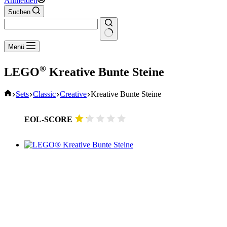
Anmelden
Suchen
Keine
Menü
Ergebnisse
®
LEGO
Kreative Bunte Steine
Start
Sets
Classic
Creative
Kreative Bunte Steine
EOL-SCORE