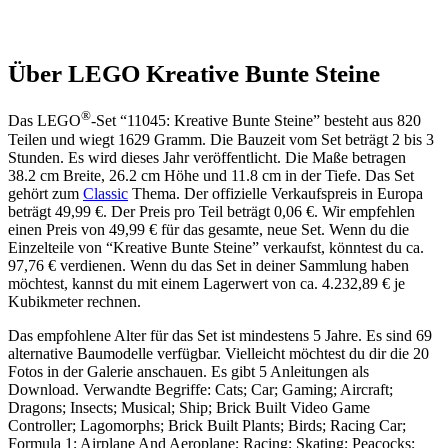
Über LEGO Kreative Bunte Steine
®
Das LEGO
-Set “11045: Kreative Bunte Steine” besteht aus 820
Teilen und wiegt 1629 Gramm. Die Bauzeit vom Set beträgt 2 bis 3
Stunden. Es wird dieses Jahr veröffentlicht. Die Maße betragen
38.2 cm Breite, 26.2 cm Höhe und 11.8 cm in der Tiefe. Das Set
gehört zum
Classic
Thema. Der offizielle Verkaufspreis in Europa
beträgt 49,99 €. Der Preis pro Teil beträgt 0,06 €. Wir empfehlen
einen Preis von 49,99 € für das gesamte, neue Set. Wenn du die
Einzelteile von “Kreative Bunte Steine” verkaufst, könntest du ca.
97,76 € verdienen. Wenn du das Set in deiner Sammlung haben
möchtest, kannst du mit einem Lagerwert von ca. 4.232,89 € je
Kubikmeter rechnen.
Das empfohlene Alter für das Set ist mindestens 5 Jahre. Es sind 69
alternative Baumodelle verfügbar. Vielleicht möchtest du dir die 20
Fotos in der Galerie anschauen. Es gibt 5 Anleitungen als
Download. Verwandte Begriffe: Cats; Car; Gaming; Aircraft;
Dragons; Insects; Musical; Ship; Brick Built Video Game
Controller; Lagomorphs; Brick Built Plants; Birds; Racing Car;
Formula 1; Airplane And Aeroplane; Racing; Skating; Peacocks;