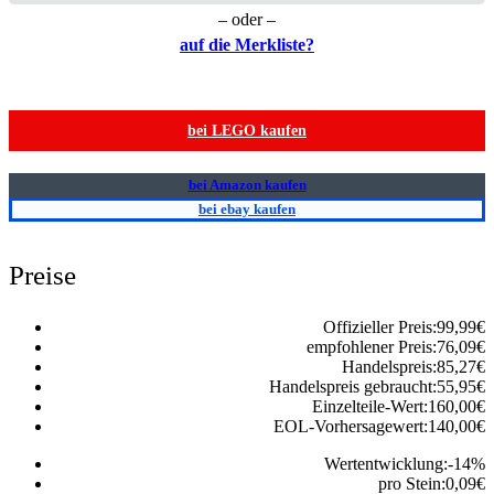
– oder –
auf die Merkliste?
bei LEGO kaufen
bei Amazon kaufen
bei ebay kaufen
Preise
Offizieller Preis:
99,99
€
empfohlener Preis:
76,09
€
Handelspreis:
85,27
€
Handelspreis gebraucht:
55,95
€
Einzelteile-Wert:
160,00
€
EOL-Vorhersagewert:
140,00
€
Wertentwicklung:
-14
%
pro Stein:
0,09
€