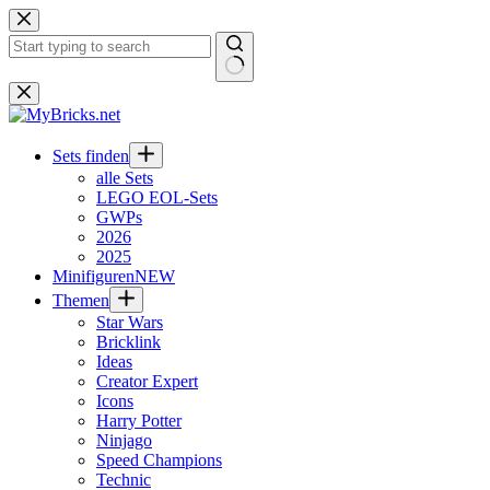
Zum
Inhalt
springen
Keine
Ergebnisse
Sets finden
alle Sets
LEGO EOL-Sets
GWPs
2026
2025
Minifiguren
NEW
Themen
Star Wars
Bricklink
Ideas
Creator Expert
Icons
Harry Potter
Ninjago
Speed Champions
Technic