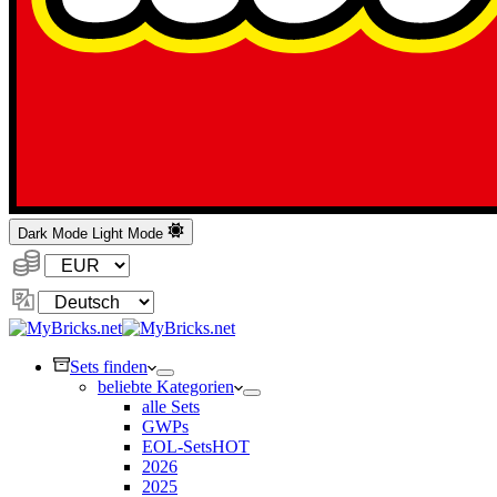
Dark Mode
Light Mode
Währung:
Sprache
ändern
Sets finden
beliebte Kategorien
alle Sets
GWPs
EOL-Sets
HOT
2026
2025