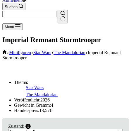
Anmelden
Suchen
Keine
Menü
Ergebnisse
Imperial Remnant Stormtrooper
Start
Minifiguren
Star Wars
The Mandalorian
Imperial Remnant
Stormtrooper
Thema:
Star Wars
The Mandalorian
Veröffentlicht:
2026
Gewicht in Gramm:
4
Handelspreis:
13,57
€
Zustand: