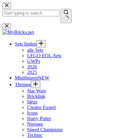
Zum
Inhalt
springen
Keine
Ergebnisse
Sets finden
alle Sets
LEGO EOL-Sets
GWPs
2026
2025
Minifiguren
NEW
Themen
Star Wars
Bricklink
Ideas
Creator Expert
Icons
Harry Potter
Ninjago
Speed Champions
Technic