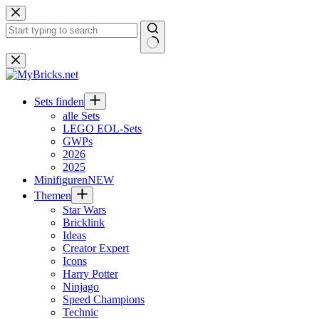
Zum
Inhalt
springen
Keine
Ergebnisse
Sets finden
alle Sets
LEGO EOL-Sets
GWPs
2026
2025
Minifiguren
NEW
Themen
Star Wars
Bricklink
Ideas
Creator Expert
Icons
Harry Potter
Ninjago
Speed Champions
Technic