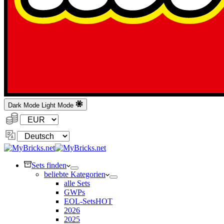
Dark Mode
Light Mode
Währung:
Sprache
ändern
Sets finden
beliebte Kategorien
alle Sets
GWPs
EOL-Sets
HOT
2026
2025