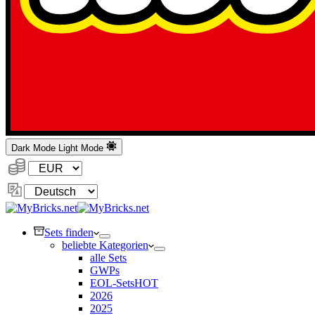
Dark Mode
Light Mode
Währung:
Sprache
ändern
Sets finden
beliebte Kategorien
alle Sets
GWPs
EOL-Sets
HOT
2026
2025