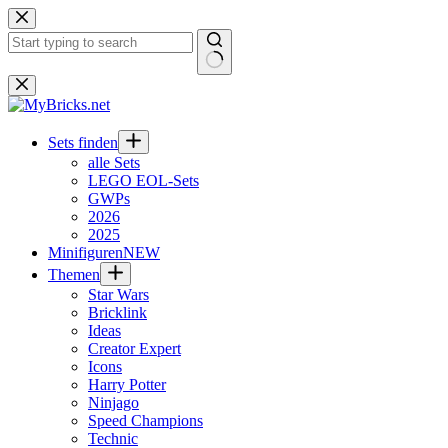
Zum
Inhalt
springen
Keine
Ergebnisse
Sets finden
alle Sets
LEGO EOL-Sets
GWPs
2026
2025
Minifiguren
NEW
Themen
Star Wars
Bricklink
Ideas
Creator Expert
Icons
Harry Potter
Ninjago
Speed Champions
Technic