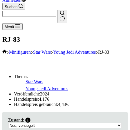
Anmelden
Suchen
Keine
Menü
Ergebnisse
RJ-83
Start
Minifiguren
Star Wars
Young Jedi Adventures
RJ-83
Thema:
Star Wars
Young Jedi Adventures
Veröffentlicht:
2024
Handelspreis:
4,17
€
Handelspreis gebraucht:
4,43
€
Zustand: