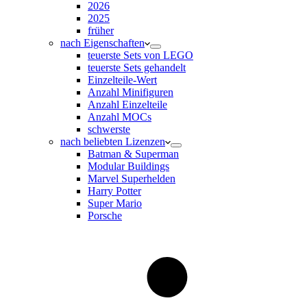
2026
2025
früher
nach Eigenschaften
teuerste Sets von LEGO
teuerste Sets gehandelt
Einzelteile-Wert
Anzahl Minifiguren
Anzahl Einzelteile
Anzahl MOCs
schwerste
nach beliebten Lizenzen
Batman & Superman
Modular Buildings
Marvel Superhelden
Harry Potter
Super Mario
Porsche