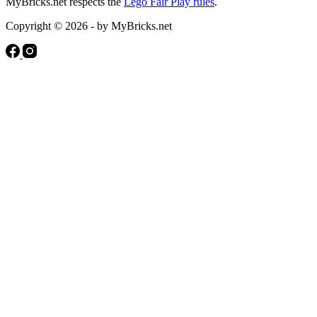
MyBricks.net respects the
Lego Fair Play rules
.
Copyright © 2026 - by MyBricks.net