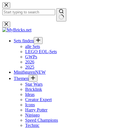
Zum
Inhalt
springen
Keine
Ergebnisse
Sets finden
alle Sets
LEGO EOL-Sets
GWPs
2026
2025
Minifiguren
NEW
Themen
Star Wars
Bricklink
Ideas
Creator Expert
Icons
Harry Potter
Ninjago
Speed Champions
Technic