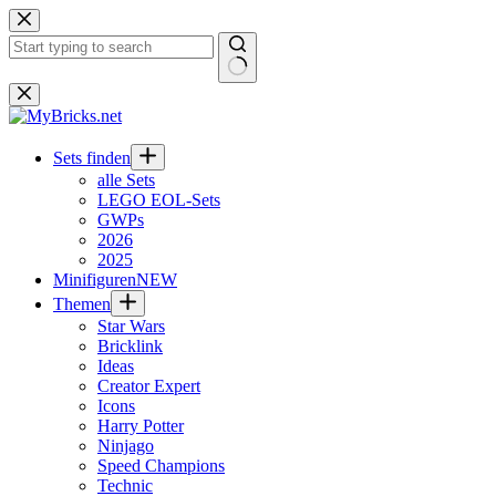
Zum
Inhalt
springen
Keine
Ergebnisse
Sets finden
alle Sets
LEGO EOL-Sets
GWPs
2026
2025
Minifiguren
NEW
Themen
Star Wars
Bricklink
Ideas
Creator Expert
Icons
Harry Potter
Ninjago
Speed Champions
Technic