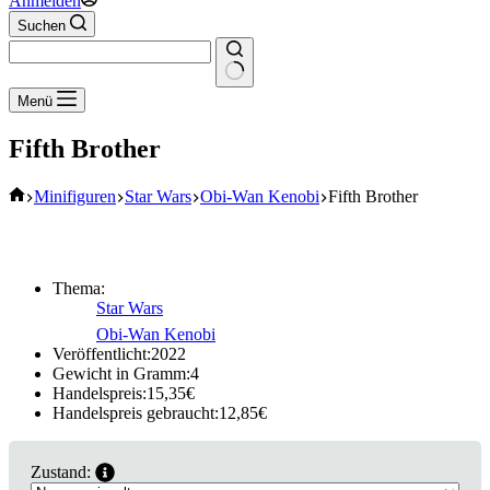
Anmelden
Suchen
Keine
Menü
Ergebnisse
Fifth Brother
Start
Minifiguren
Star Wars
Obi-Wan Kenobi
Fifth Brother
Thema:
Star Wars
Obi-Wan Kenobi
Veröffentlicht:
2022
Gewicht in Gramm:
4
Handelspreis:
15,35
€
Handelspreis gebraucht:
12,85
€
Zustand: