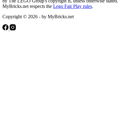
by The LEGO Group's copyright is, unless otherwise stated.
MyBricks.net respects the
Lego Fair Play rules
.
Copyright © 2026 - by MyBricks.net