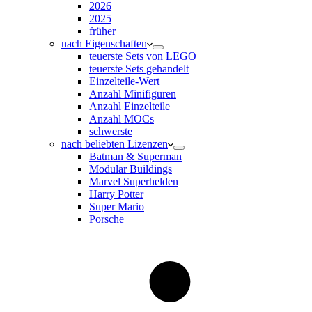
2026
2025
früher
nach Eigenschaften
teuerste Sets von LEGO
teuerste Sets gehandelt
Einzelteile-Wert
Anzahl Minifiguren
Anzahl Einzelteile
Anzahl MOCs
schwerste
nach beliebten Lizenzen
Batman & Superman
Modular Buildings
Marvel Superhelden
Harry Potter
Super Mario
Porsche