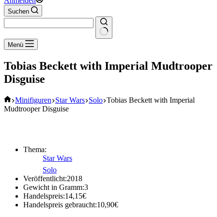
Anmelden
Suchen
Keine
Menü
Ergebnisse
Tobias Beckett with Imperial Mudtrooper
Disguise
Start
Minifiguren
Star Wars
Solo
Tobias Beckett with Imperial
Mudtrooper Disguise
Thema:
Star Wars
Solo
Veröffentlicht:
2018
Gewicht in Gramm:
3
Handelspreis:
14,15
€
Handelspreis gebraucht:
10,90
€