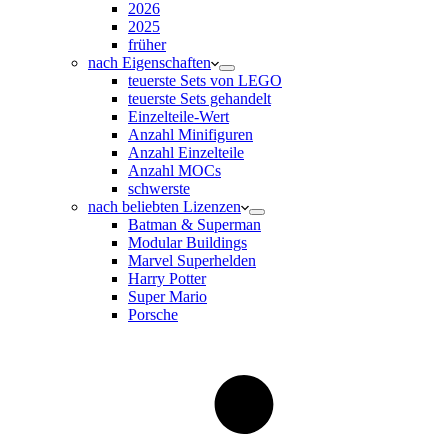
2026
2025
früher
nach Eigenschaften
teuerste Sets von LEGO
teuerste Sets gehandelt
Einzelteile-Wert
Anzahl Minifiguren
Anzahl Einzelteile
Anzahl MOCs
schwerste
nach beliebten Lizenzen
Batman & Superman
Modular Buildings
Marvel Superhelden
Harry Potter
Super Mario
Porsche