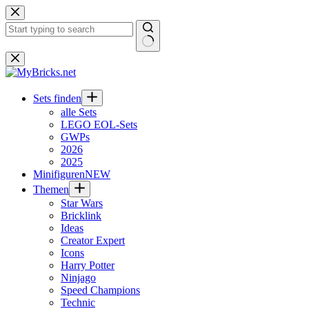
Zum
Inhalt
springen
Keine
Ergebnisse
Sets finden
alle Sets
LEGO EOL-Sets
GWPs
2026
2025
Minifiguren
NEW
Themen
Star Wars
Bricklink
Ideas
Creator Expert
Icons
Harry Potter
Ninjago
Speed Champions
Technic