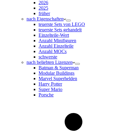
2026
2025
früher
nach Eigenschaften
teuerste Sets von LEGO
teuerste Sets gehandelt
Einzelteile-Wert
Anzahl Minifiguren
Anzahl Einzelteile
Anzahl MOCs
schwerste
nach beliebten Lizenzen
Batman & Superman
Modular Buildings
Marvel Superhelden
Harry Potter
Super Mario
Porsche