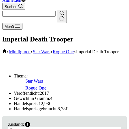
Anmelden
Suchen
Keine
Menü
Ergebnisse
Imperial Death Trooper
Start
Minifiguren
Star Wars
Rogue One
Imperial Death Trooper
Thema:
Star Wars
Rogue One
Veröffentlicht:
2017
Gewicht in Gramm:
4
Handelspreis:
12,93
€
Handelspreis gebraucht:
8,78
€
Zustand: