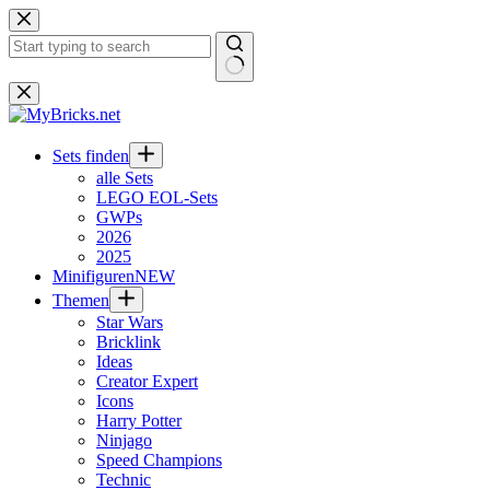
Zum
Inhalt
springen
Keine
Ergebnisse
Sets finden
alle Sets
LEGO EOL-Sets
GWPs
2026
2025
Minifiguren
NEW
Themen
Star Wars
Bricklink
Ideas
Creator Expert
Icons
Harry Potter
Ninjago
Speed Champions
Technic