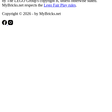
by The LEGO Group's copyright is, unless otherwise stated.
MyBricks.net respects the
Lego Fair Play rules
.
Copyright © 2026 - by MyBricks.net