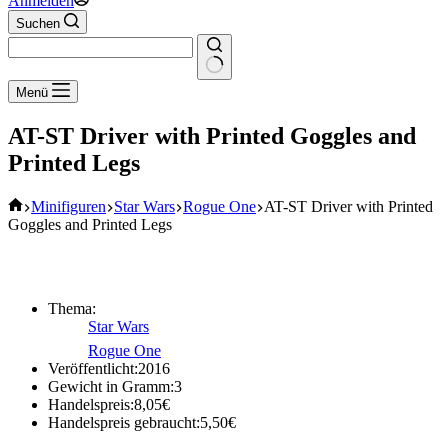
Anmelden
Suchen
Keine
Menü
Ergebnisse
AT-ST Driver with Printed Goggles and
Printed Legs
Start
Minifiguren
Star Wars
Rogue One
AT-ST Driver with Printed
Goggles and Printed Legs
Thema:
Star Wars
Rogue One
Veröffentlicht:
2016
Gewicht in Gramm:
3
Handelspreis:
8,05
€
Handelspreis gebraucht:
5,50
€