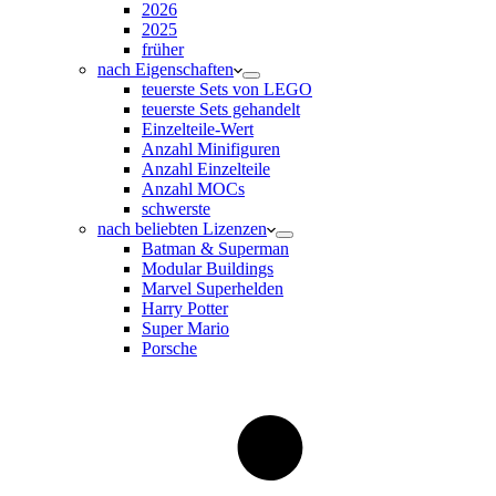
2026
2025
früher
nach Eigenschaften
teuerste Sets von LEGO
teuerste Sets gehandelt
Einzelteile-Wert
Anzahl Minifiguren
Anzahl Einzelteile
Anzahl MOCs
schwerste
nach beliebten Lizenzen
Batman & Superman
Modular Buildings
Marvel Superhelden
Harry Potter
Super Mario
Porsche