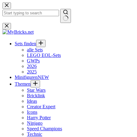
Zum
Inhalt
springen
Keine
Ergebnisse
Sets finden
alle Sets
LEGO EOL-Sets
GWPs
2026
2025
Minifiguren
NEW
Themen
Star Wars
Bricklink
Ideas
Creator Expert
Icons
Harry Potter
Ninjago
Speed Champions
Technic