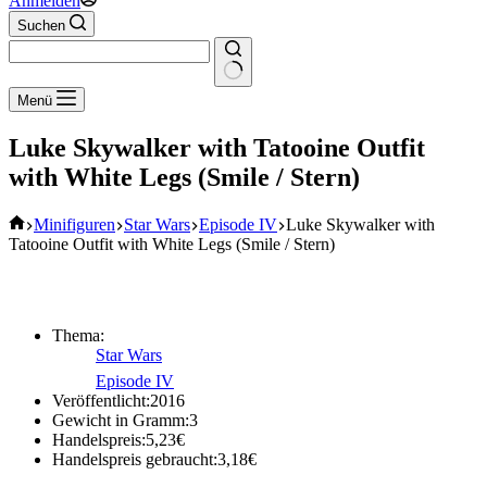
Anmelden
Suchen
Keine
Menü
Ergebnisse
Luke Skywalker with Tatooine Outfit
with White Legs (Smile / Stern)
Start
Minifiguren
Star Wars
Episode IV
Luke Skywalker with
Tatooine Outfit with White Legs (Smile / Stern)
Thema:
Star Wars
Episode IV
Veröffentlicht:
2016
Gewicht in Gramm:
3
Handelspreis:
5,23
€
Handelspreis gebraucht:
3,18
€