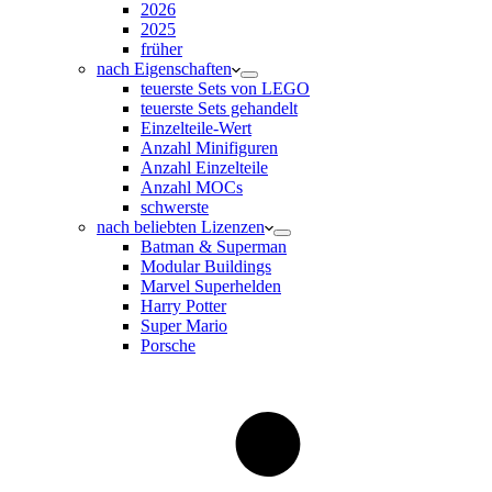
2026
2025
früher
nach Eigenschaften
teuerste Sets von LEGO
teuerste Sets gehandelt
Einzelteile-Wert
Anzahl Minifiguren
Anzahl Einzelteile
Anzahl MOCs
schwerste
nach beliebten Lizenzen
Batman & Superman
Modular Buildings
Marvel Superhelden
Harry Potter
Super Mario
Porsche