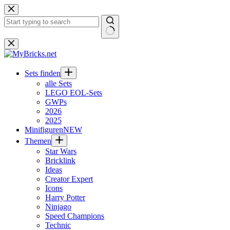
Zum
Inhalt
springen
Keine
Ergebnisse
Sets finden
alle Sets
LEGO EOL-Sets
GWPs
2026
2025
Minifiguren
NEW
Themen
Star Wars
Bricklink
Ideas
Creator Expert
Icons
Harry Potter
Ninjago
Speed Champions
Technic