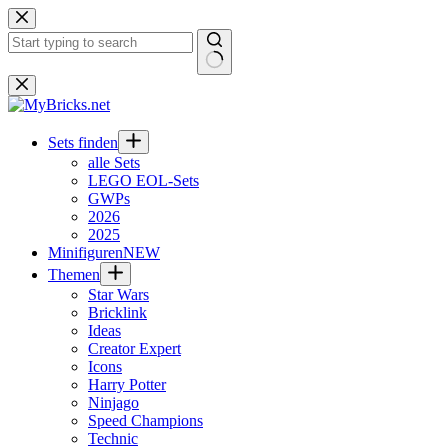
Zum
Inhalt
springen
Keine
Ergebnisse
Sets finden
alle Sets
LEGO EOL-Sets
GWPs
2026
2025
Minifiguren
NEW
Themen
Star Wars
Bricklink
Ideas
Creator Expert
Icons
Harry Potter
Ninjago
Speed Champions
Technic