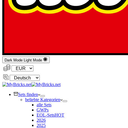
Dark Mode
Light Mode
Währung:
Sprache
ändern
Sets finden
beliebte Kategorien
alle Sets
GWPs
EOL-Sets
HOT
2026
2025