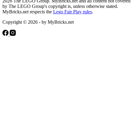
2026 The LEGO Group. MyBricks.net and all content not covered
by The LEGO Group's copyright is, unless otherwise stated.
MyBricks.net respects the
Lego Fair Play rules
.
Copyright © 2026 - by MyBricks.net