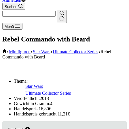
Anmelden
Suchen
Keine
Menü
Ergebnisse
Rebel Commando with Beard
Start
Minifiguren
Star Wars
Ultimate Collector Series
Rebel
Commando with Beard
Thema:
Star Wars
Ultimate Collector Series
Veröffentlicht:
2013
Gewicht in Gramm:
4
Handelspreis:
16,80
€
Handelspreis gebraucht:
11,21
€