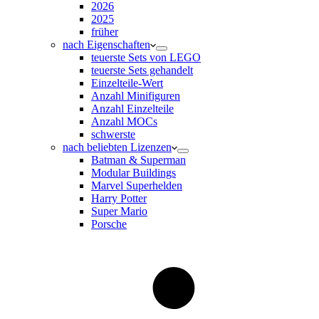
2026
2025
früher
nach Eigenschaften
teuerste Sets von LEGO
teuerste Sets gehandelt
Einzelteile-Wert
Anzahl Minifiguren
Anzahl Einzelteile
Anzahl MOCs
schwerste
nach beliebten Lizenzen
Batman & Superman
Modular Buildings
Marvel Superhelden
Harry Potter
Super Mario
Porsche