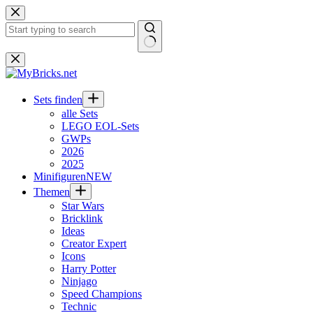
Zum
Inhalt
springen
Keine
Ergebnisse
Sets finden
alle Sets
LEGO EOL-Sets
GWPs
2026
2025
Minifiguren
NEW
Themen
Star Wars
Bricklink
Ideas
Creator Expert
Icons
Harry Potter
Ninjago
Speed Champions
Technic