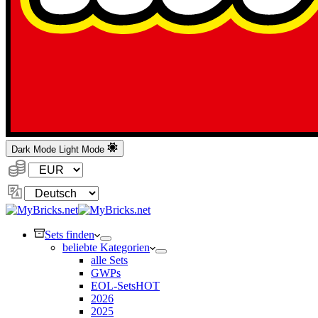
Dark Mode
Light Mode
Währung:
Sprache
ändern
Sets finden
beliebte Kategorien
alle Sets
GWPs
EOL-Sets
HOT
2026
2025