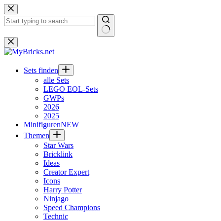
Zum
Inhalt
springen
Keine
Ergebnisse
Sets finden
alle Sets
LEGO EOL-Sets
GWPs
2026
2025
Minifiguren
NEW
Themen
Star Wars
Bricklink
Ideas
Creator Expert
Icons
Harry Potter
Ninjago
Speed Champions
Technic