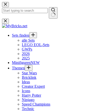
Zum
Inhalt
springen
Keine
Ergebnisse
Sets finden
alle Sets
LEGO EOL-Sets
GWPs
2026
2025
Minifiguren
NEW
Themen
Star Wars
Bricklink
Ideas
Creator Expert
Icons
Harry Potter
Ninjago
Speed Champions
Technic