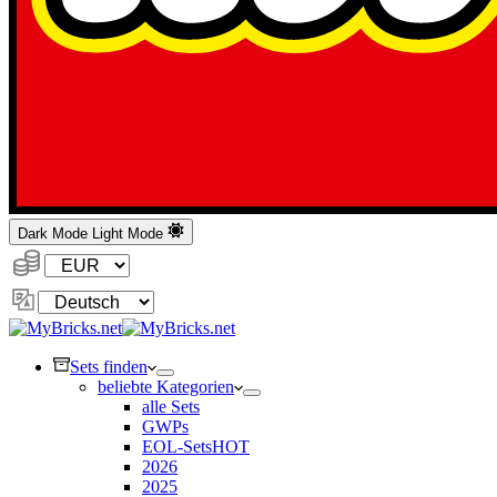
Dark Mode
Light Mode
Währung:
Sprache
ändern
Sets finden
beliebte Kategorien
alle Sets
GWPs
EOL-Sets
HOT
2026
2025