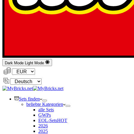
Dark Mode
Light Mode
Währung:
Sprache
ändern
Sets finden
beliebte Kategorien
alle Sets
GWPs
EOL-Sets
HOT
2026
2025