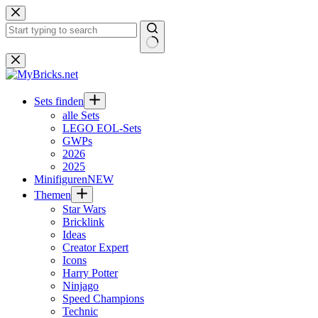
Zum
Inhalt
springen
Keine
Ergebnisse
Sets finden
alle Sets
LEGO EOL-Sets
GWPs
2026
2025
Minifiguren
NEW
Themen
Star Wars
Bricklink
Ideas
Creator Expert
Icons
Harry Potter
Ninjago
Speed Champions
Technic