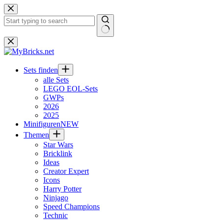
Zum
Inhalt
springen
Keine
Ergebnisse
Sets finden
alle Sets
LEGO EOL-Sets
GWPs
2026
2025
Minifiguren
NEW
Themen
Star Wars
Bricklink
Ideas
Creator Expert
Icons
Harry Potter
Ninjago
Speed Champions
Technic