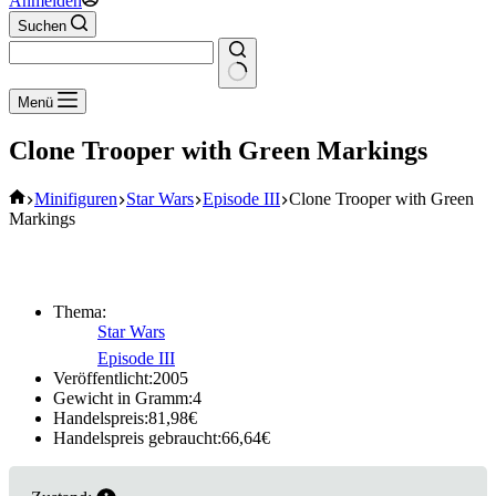
Anmelden
Suchen
Keine
Menü
Ergebnisse
Clone Trooper with Green Markings
Start
Minifiguren
Star Wars
Episode III
Clone Trooper with Green
Markings
Thema:
Star Wars
Episode III
Veröffentlicht:
2005
Gewicht in Gramm:
4
Handelspreis:
81,98
€
Handelspreis gebraucht:
66,64
€