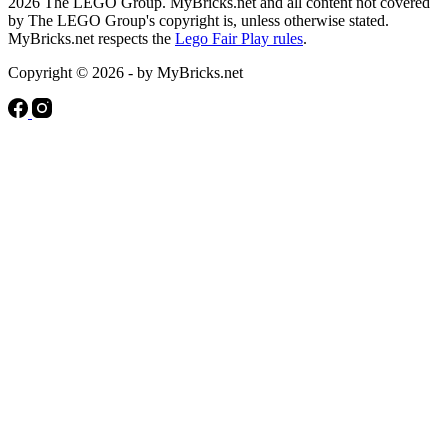
2026 The LEGO Group. MyBricks.net and all content not covered
by The LEGO Group's copyright is, unless otherwise stated.
MyBricks.net respects the
Lego Fair Play rules
.
Copyright © 2026 - by MyBricks.net