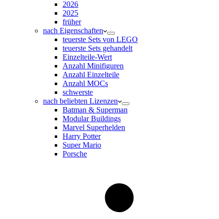
2026
2025
früher
nach Eigenschaften
teuerste Sets von LEGO
teuerste Sets gehandelt
Einzelteile-Wert
Anzahl Minifiguren
Anzahl Einzelteile
Anzahl MOCs
schwerste
nach beliebten Lizenzen
Batman & Superman
Modular Buildings
Marvel Superhelden
Harry Potter
Super Mario
Porsche