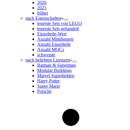
2026
2025
früher
nach Eigenschaften
teuerste Sets von LEGO
teuerste Sets gehandelt
Einzelteile-Wert
Anzahl Minifiguren
Anzahl Einzelteile
Anzahl MOCs
schwerste
nach beliebten Lizenzen
Batman & Superman
Modular Buildings
Marvel Superhelden
Harry Potter
Super Mario
Porsche