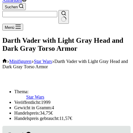
Anmelden
Suchen
Keine
Menü
Ergebnisse
Darth Vader with Light Gray Head and
Dark Gray Torso Armor
Start
Minifiguren
Star Wars
Darth Vader with Light Gray Head and
Dark Gray Torso Armor
Thema:
Star Wars
Veröffentlicht:
1999
Gewicht in Gramm:
4
Handelspreis:
34,75
€
Handelspreis gebraucht:
11,57
€