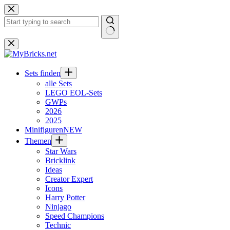
Zum
Inhalt
springen
Keine
Ergebnisse
Sets finden
alle Sets
LEGO EOL-Sets
GWPs
2026
2025
Minifiguren
NEW
Themen
Star Wars
Bricklink
Ideas
Creator Expert
Icons
Harry Potter
Ninjago
Speed Champions
Technic