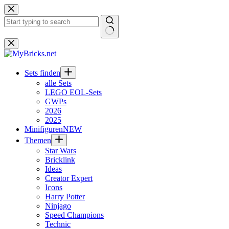
Zum
Inhalt
springen
Keine
Ergebnisse
Sets finden
alle Sets
LEGO EOL-Sets
GWPs
2026
2025
Minifiguren
NEW
Themen
Star Wars
Bricklink
Ideas
Creator Expert
Icons
Harry Potter
Ninjago
Speed Champions
Technic