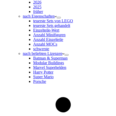
2026
2025
früher
nach Eigenschaften
teuerste Sets von LEGO
teuerste Sets gehandelt
Einzelteile-Wert
Anzahl Minifiguren
Anzahl Einzelteile
Anzahl MOCs
schwerste
nach beliebten Lizenzen
Batman & Superman
Modular Buildings
Marvel Superhelden
Harry Potter
Super Mario
Porsche