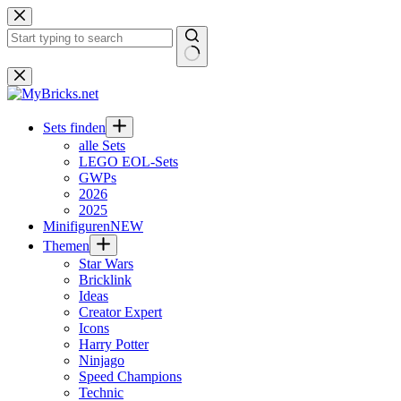
Zum
Inhalt
springen
Keine
Ergebnisse
Sets finden
alle Sets
LEGO EOL-Sets
GWPs
2026
2025
Minifiguren
NEW
Themen
Star Wars
Bricklink
Ideas
Creator Expert
Icons
Harry Potter
Ninjago
Speed Champions
Technic