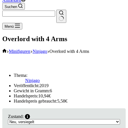
Anmelden
Suchen
Keine
Menü
Ergebnisse
Overlord with 4 Arms
Start
Minifiguren
Ninjago
Overlord with 4 Arms
Thema:
Ninjago
Veröffentlicht:
2019
Gewicht in Gramm:
6
Handelspreis:
10,94
€
Handelspreis gebraucht:
5,58
€
Zustand: