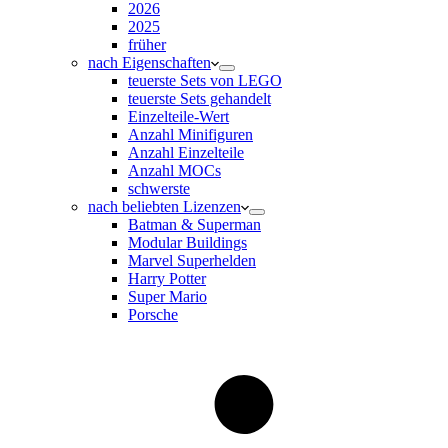
2026
2025
früher
nach Eigenschaften
teuerste Sets von LEGO
teuerste Sets gehandelt
Einzelteile-Wert
Anzahl Minifiguren
Anzahl Einzelteile
Anzahl MOCs
schwerste
nach beliebten Lizenzen
Batman & Superman
Modular Buildings
Marvel Superhelden
Harry Potter
Super Mario
Porsche