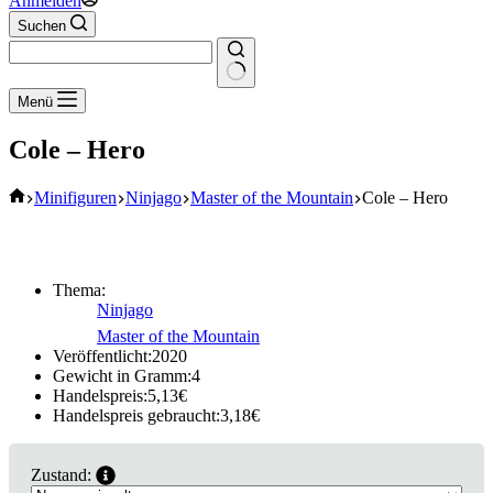
Anmelden
Suchen
Keine
Menü
Ergebnisse
Cole – Hero
Start
Minifiguren
Ninjago
Master of the Mountain
Cole – Hero
Thema:
Ninjago
Master of the Mountain
Veröffentlicht:
2020
Gewicht in Gramm:
4
Handelspreis:
5,13
€
Handelspreis gebraucht:
3,18
€
Zustand: