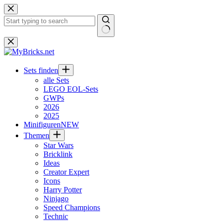
Zum
Inhalt
springen
Keine
Ergebnisse
Sets finden
alle Sets
LEGO EOL-Sets
GWPs
2026
2025
Minifiguren
NEW
Themen
Star Wars
Bricklink
Ideas
Creator Expert
Icons
Harry Potter
Ninjago
Speed Champions
Technic