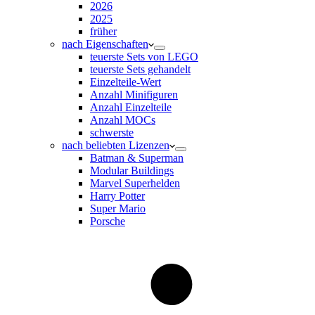
2026
2025
früher
nach Eigenschaften
teuerste Sets von LEGO
teuerste Sets gehandelt
Einzelteile-Wert
Anzahl Minifiguren
Anzahl Einzelteile
Anzahl MOCs
schwerste
nach beliebten Lizenzen
Batman & Superman
Modular Buildings
Marvel Superhelden
Harry Potter
Super Mario
Porsche