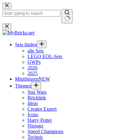
Zum
Inhalt
springen
Keine
Ergebnisse
Sets finden
alle Sets
LEGO EOL-Sets
GWPs
2026
2025
Minifiguren
NEW
Themen
Star Wars
Bricklink
Ideas
Creator Expert
Icons
Harry Potter
Ninjago
Speed Champions
Technic