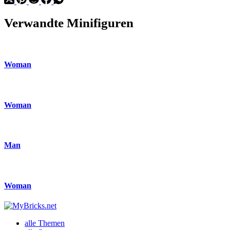
die
Mammutbäume
Verwandte Minifiguren
Woman
Woman
Man
Woman
alle Themen