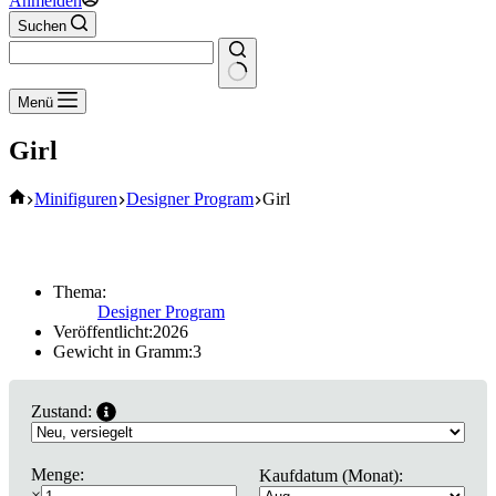
Anmelden
Suchen
Keine
Menü
Ergebnisse
Girl
Start
Minifiguren
Designer Program
Girl
Thema:
Designer Program
Veröffentlicht:
2026
Gewicht in Gramm:
3
Zustand:
Menge:
Kaufdatum (Monat):
×