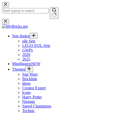
Zum
Inhalt
springen
Keine
Ergebnisse
Sets finden
alle Sets
LEGO EOL-Sets
GWPs
2026
2025
Minifiguren
NEW
Themen
Star Wars
Bricklink
Ideas
Creator Expert
Icons
Harry Potter
Ninjago
Speed Champions
Technic