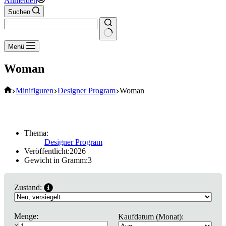
Anmelden
Suchen
Keine
Menü
Ergebnisse
Woman
Start
Minifiguren
Designer Program
Woman
Thema:
Designer Program
Veröffentlicht:
2026
Gewicht in Gramm:
3
Zustand:
Menge:
Kaufdatum (Monat):
×