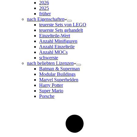
2026
2025
früher
nach Eigenschaften
teuerste Sets von LEGO
teuerste Sets gehandelt
Einzelteile-Wert
Anzahl Minifiguren
Anzahl Einzelteile
Anzahl MOCs
schwerste
nach beliebten Lizenzen
Batman & Superman
Modular Buildings
Marvel Superhelden
Harry Potter
Super Mario
Porsche